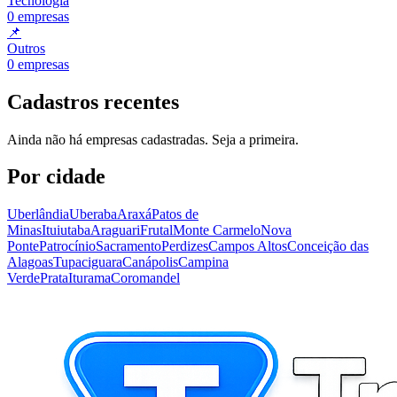
Tecnologia
0
empresas
📌
Outros
0
empresas
Cadastros recentes
Ainda não há empresas cadastradas. Seja a primeira.
Por cidade
Uberlândia
Uberaba
Araxá
Patos de
Minas
Ituiutaba
Araguari
Frutal
Monte Carmelo
Nova
Ponte
Patrocínio
Sacramento
Perdizes
Campos Altos
Conceição das
Alagoas
Tupaciguara
Canápolis
Campina
Verde
Prata
Iturama
Coromandel