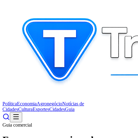
Política
Economia
Agronegócio
Notícias de
Cidades
Cultura
Esportes
Cidades
Guia
Guia comercial