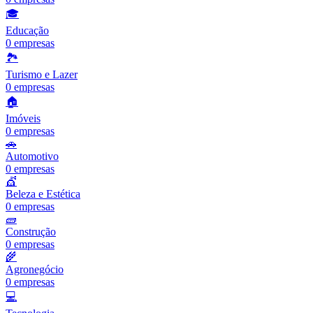
🎓
Educação
0
empresas
🏞️
Turismo e Lazer
0
empresas
🏠
Imóveis
0
empresas
🚗
Automotivo
0
empresas
💇
Beleza e Estética
0
empresas
🧱
Construção
0
empresas
🌾
Agronegócio
0
empresas
💻