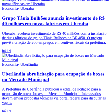
Economia
·
Uberaba
Grupo Tânia Bulhões anuncia investimento de R$
40 milhões em novas fábricas em Uberaba
Uberaba receberá investimento de R$ 40 milhões com a instalação
de duas fábricas do grupo Tânia Bulhões na BR-050. O projeto
prevê a criação de 200 empregos e incentivos fiscais da prefeitura.
há 1d
Economia
·
Uberlândia
Uberlândia abre licitação para ocupação de boxes
no Mercado Municipal
A Prefeitura de Uberlândia publicou o edital de licitação para a
ocupação de novos boxes no Mercado Municipal. Interessados
devem enviar propostas técnicas via portal federal para disputar as
vagas.
há 1d