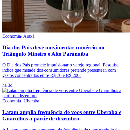
Economia
·
Araxá
Dia dos Pais deve movimentar comércio no
Triângulo Mineiro e Alto Paranaíba
O Dia dos Pais promete impulsionar o varejo regional. Pesquisa
indica que metade dos consumidores pretende presentear, com
gastos concentrados entre R$ 70 e R$ 200.
há 3d
Economia
·
Uberaba
Latam amplia frequência de voos entre Uberaba e
Guarulhos a partir de dezembro
A Latam anunciou o aumento da frequência de voos partindo de