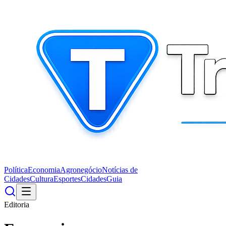
Política
Economia
Agronegócio
Notícias de
Cidades
Cultura
Esportes
Cidades
Guia
Editoria