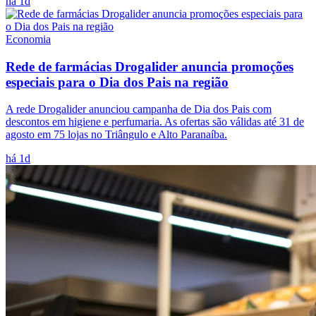
há 1d
Economia
Rede de farmácias Drogalider anuncia promoções
especiais para o Dia dos Pais na região
A rede Drogalider anunciou campanha de Dia dos Pais com
descontos em higiene e perfumaria. As ofertas são válidas até 31 de
agosto em 75 lojas no Triângulo e Alto Paranaíba.
há 1d