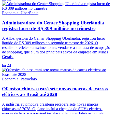
Economia
·
Uberlândia
Administradora do Center Shopping Uberlândia
registra lucro de R$ 309 milhões no trimestre
A Allos, gestora do Center Shopping Uberlândia, registrou lucro
líquido de R$ 309 milhões no segundo trimestre de 2026. O
resultado reflete o crescimento nas vendas e a alta taxa de ocupação
do shopping, que é um dos principais ativos da empresa em Minas
Gerais.
há 2d
Economia
·
Patrocínio
Ofensiva chinesa trará sete novas marcas de carros
elétricos ao Brasil até 2028
A indústria automotiva brasileira receberá sete novas marcas
chinesas até 2028. O plano inclui a chegada de SUVs elétricos,
marcas de luxo e a possível instalação de novas fábricas no país.