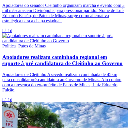
Apoiadores do senador Cleitinho organizam marcha e evento com 3
mil máscaras em Divinópolis para pressionar partido. Nome de Luís
Eduardo Falcão, de Patos de Minas, surge como alternativa
estratégica para a chapa estadual.
há 1d
Política
·
Patos de Minas
Apoiadores realizam caminhada regional em
suporte à pré-candidatura de Cleitinho ao Governo
Apoiadores de Cleitinho Azevedo realizam caminhada de 45km
para consolidar pré-candidatura ao Governo de Minas. Ato contou
com a presença do ex-prefeito de Patos de Minas, Luiz Eduardo
Falcão.
há 1d