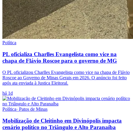
Política
PL oficializa Charlles Evangelista como vice na
chapa de Flávio Roscoe para o governo de MG
O PL oficializou Charlles Evangelista como vice na chapa de Flávio
Roscoe ao Governo de Minas Gerais em 2026. O anúncio foi feito
após ata enviada à Justiça Eleitoral.
há 1d
Política
·
Patos de Minas
Mobilização de Cleitinho em Divinópolis impacta
cenário político no Triângulo e Alto Paranaíba