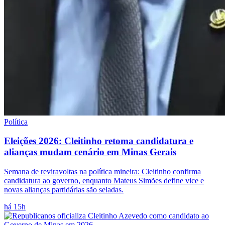
Política
Eleições 2026: Cleitinho retoma candidatura e
alianças mudam cenário em Minas Gerais
Semana de reviravoltas na política mineira: Cleitinho confirma
candidatura ao governo, enquanto Mateus Simões define vice e
novas alianças partidárias são seladas.
há 15h