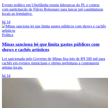
Evento político em Uberlândia reuniu lideranças do PL e contou
com participação de Flávio Bolsonaro para lançar pré-candidaturas
locais ao legislativo.
há 1d
Política
Minas sanciona lei que limita gastos públicos com
shows e cachês artísticos
Lei sancionada pelo Governo de Minas fixa teto de R$ 500 mil para
cachês em eventos municipais e obriga prefeituras a contratarem
artistas locais.
há 1d