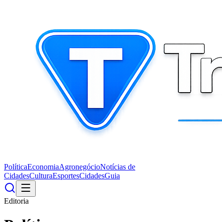
Política
Economia
Agronegócio
Notícias de
Cidades
Cultura
Esportes
Cidades
Guia
Editoria