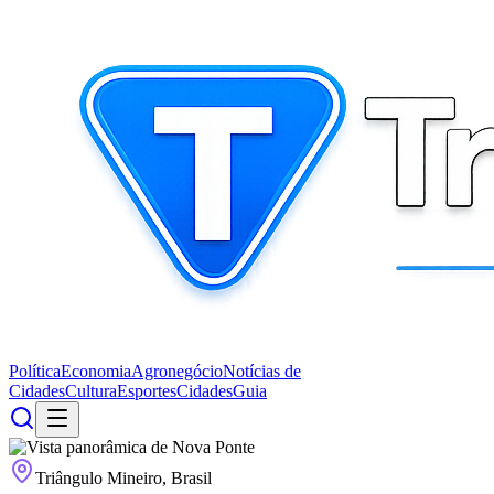
Política
Economia
Agronegócio
Notícias de
Cidades
Cultura
Esportes
Cidades
Guia
Triângulo Mineiro, Brasil