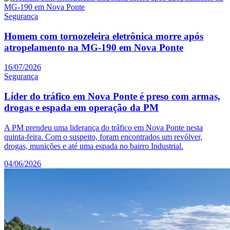
Segurança
Homem com tornozeleira eletrônica morre após
atropelamento na MG-190 em Nova Ponte
16/07/2026
Segurança
Líder do tráfico em Nova Ponte é preso com armas,
drogas e espada em operação da PM
A PM prendeu uma liderança do tráfico em Nova Ponte nesta
quinta-feira. Com o suspeito, foram encontrados um revólver,
drogas, munições e até uma espada no bairro Industrial.
04/06/2026