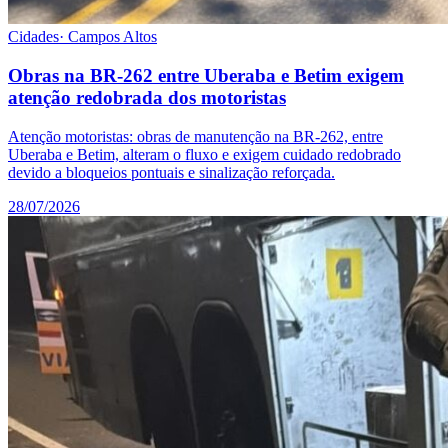
Cidades
·
Campos Altos
Obras na BR-262 entre Uberaba e Betim exigem
atenção redobrada dos motoristas
Atenção motoristas: obras de manutenção na BR-262, entre
Uberaba e Betim, alteram o fluxo e exigem cuidado redobrado
devido a bloqueios pontuais e sinalização reforçada.
28/07/2026