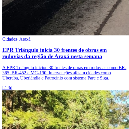
Cidades
·
Araxá
EPR Triângulo inicia 30 frentes de obras em
rodovias da região de Araxá nesta semana
A EPR Triângulo iniciou 30 frentes de obras em rodovias como BR-
365, BR-452 e MG-190. Intervenções afetam cidades como
Uberaba, Uberlândia e Patrocínio com sistema Pare e Siga.
há 3d