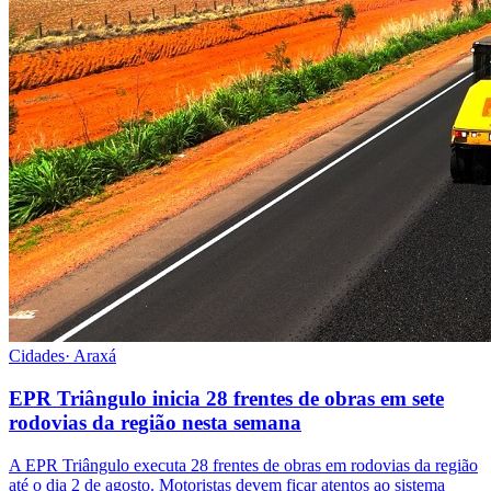
Cidades
·
Araxá
EPR Triângulo inicia 28 frentes de obras em sete
rodovias da região nesta semana
A EPR Triângulo executa 28 frentes de obras em rodovias da região
até o dia 2 de agosto. Motoristas devem ficar atentos ao sistema