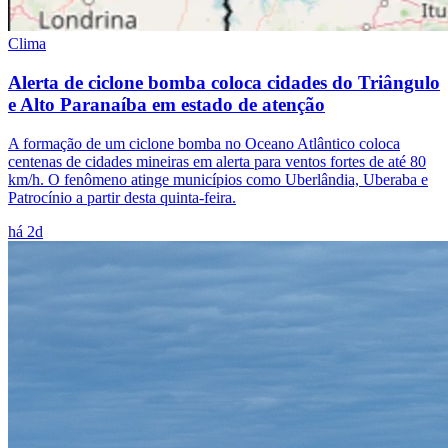
Clima
Alerta de ciclone bomba coloca cidades do Triângulo
e Alto Paranaíba em estado de atenção
A formação de um ciclone bomba no Oceano Atlântico coloca
centenas de cidades mineiras em alerta para ventos fortes de até 80
km/h. O fenômeno atinge municípios como Uberlândia, Uberaba e
Patrocínio a partir desta quinta-feira.
há 2d