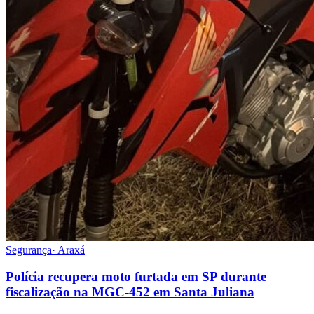
Segurança
·
Araxá
Polícia recupera moto furtada em SP durante
fiscalização na MGC-452 em Santa Juliana