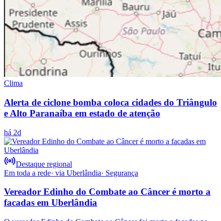
Clima
Alerta de ciclone bomba coloca cidades do Triângulo
e Alto Paranaíba em estado de atenção
há 2d
Destaque regional
Em toda a rede
· via
Uberlândia
·
Segurança
Vereador Edinho do Combate ao Câncer é morto a
facadas em Uberlândia