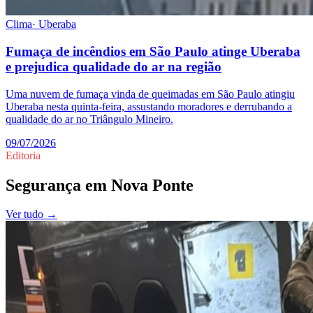
Clima
·
Uberaba
Fumaça de incêndios em São Paulo atinge Uberaba
e prejudica qualidade do ar na região
Uma nuvem de fumaça vinda de queimadas em São Paulo atingiu
Uberaba nesta quinta-feira, assustando moradores e derrubando a
qualidade do ar no Triângulo Mineiro.
09/07/2026
Editoria
Segurança
em
Nova Ponte
Ver tudo →