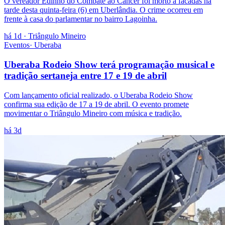
O vereador Edinho do Combate ao Câncer foi morto a facadas na
tarde desta quinta-feira (6) em Uberlândia. O crime ocorreu em
frente à casa do parlamentar no bairro Lagoinha.
há 1d
· Triângulo Mineiro
Eventos
·
Uberaba
Uberaba Rodeio Show terá programação musical e
tradição sertaneja entre 17 e 19 de abril
Com lançamento oficial realizado, o Uberaba Rodeio Show
confirma sua edição de 17 a 19 de abril. O evento promete
movimentar o Triângulo Mineiro com música e tradição.
há 3d