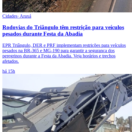
Cidades
·
Araxá
Rodovias do Triângulo têm restrição para veículos
pesados durante Festa da Abadia
EPR Triângulo, DER e PRF implementam restrições para veículos
pesados na BR-365 e MG-190 para garantir a segurança dos
peregrinos durante a Festa da Abadia. Veja horários e trechos
afetados.
há 15h