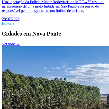
Uma operação da Polícia Militar Rodoviária na MGC-452 resultou
na apreensão de uma moto furtada em São Paulo e na prisão do
responsável pelo transporte em um ônibus de turismo.
28/07/2026
Editoria
Cidades
em
Nova Ponte
Ver tudo →