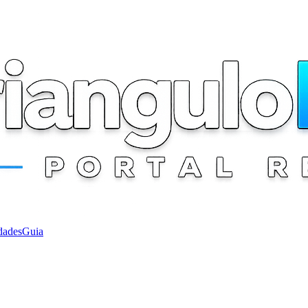
dades
Guia