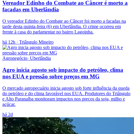
Vereador Edinho do Combate ao Câncer é morto a
facadas em Uberlândia
O vereador Edinho do Combate ao Câncer foi morto a facadas na
tarde desta quinta-feira (6) em Uberlândia. O crime ocorreu em
frente à casa do parlamentar no bairro Lagoinha.
há 12h
· Triângulo Mineiro
Agronegócio
·
Uberlândia
Agro inicia agosto sob impacto do petróleo, clima
nos EUA e pressão sobre preços em MG
O mercado agropecuário inicia agosto sob forte influência da queda
do petróleo e do clima favorável nos EUA. Produtores do Triângulo
e Alto Paranaíba monitoram impactos nos preços da soja, milho e
açúcar.
há 2d