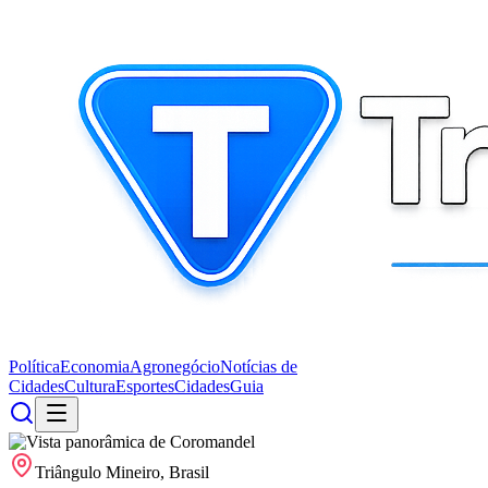
Política
Economia
Agronegócio
Notícias de
Cidades
Cultura
Esportes
Cidades
Guia
Triângulo Mineiro, Brasil