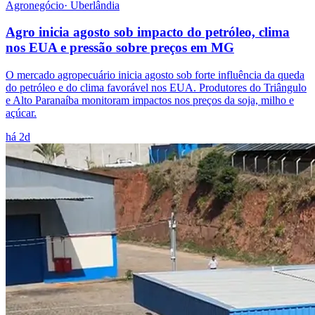
Agronegócio
·
Uberlândia
Agro inicia agosto sob impacto do petróleo, clima
nos EUA e pressão sobre preços em MG
O mercado agropecuário inicia agosto sob forte influência da queda
do petróleo e do clima favorável nos EUA. Produtores do Triângulo
e Alto Paranaíba monitoram impactos nos preços da soja, milho e
açúcar.
há 2d