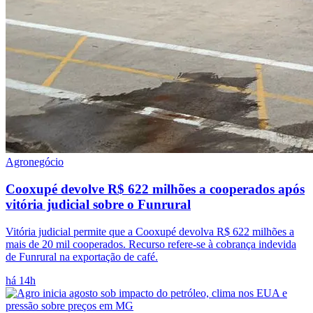
Agronegócio
Cooxupé devolve R$ 622 milhões a cooperados após
vitória judicial sobre o Funrural
Vitória judicial permite que a Cooxupé devolva R$ 622 milhões a
mais de 20 mil cooperados. Recurso refere-se à cobrança indevida
de Funrural na exportação de café.
há 14h