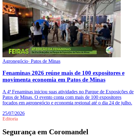
Agronegócio
·
Patos de Minas
Fenaminas 2026 reúne mais de 100 expositores e
movimenta economia em Patos de Minas
A 4ª Fenaminas iniciou suas atividades no Parque de Exposições de
Patos de Minas. O evento conta com mais de 100 expositores
focados em agronegócio e economia regional até o dia 24 de julho.
25/07/2026
Editoria
Segurança
em
Coromandel