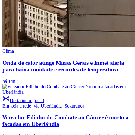
Clima
Onda de calor atinge Minas Gerais e Inmet alerta
para baixa umidade e recordes de temperatura
há 14h
Destaque regional
Em toda a rede
· via
Uberlândia
·
Segurança
Vereador Edinho do Combate ao Câncer é morto a
facadas em Uberlândia