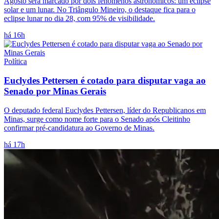
Agosto será marcado por dois fenômenos astronômicos: um eclipse
solar e um lunar. No Triângulo Mineiro, o destaque fica para o
eclipse lunar no dia 28, com 95% de visibilidade.
há 16h
Política
Euclydes Pettersen é cotado para disputar vaga ao
Senado por Minas Gerais
O deputado federal Euclydes Pettersen, líder do Republicanos em
Minas, surge como nome forte para o Senado após Cleitinho
confirmar pré-candidatura ao Governo de Minas.
há 17h