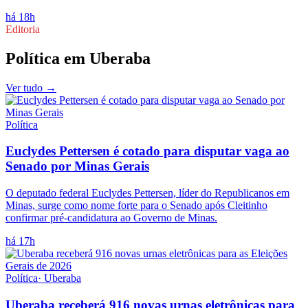
há 18h
Editoria
Política
em
Uberaba
Ver tudo →
Política
Euclydes Pettersen é cotado para disputar vaga ao
Senado por Minas Gerais
O deputado federal Euclydes Pettersen, líder do Republicanos em
Minas, surge como nome forte para o Senado após Cleitinho
confirmar pré-candidatura ao Governo de Minas.
há 17h
Política
·
Uberaba
Uberaba receberá 916 novas urnas eletrônicas para