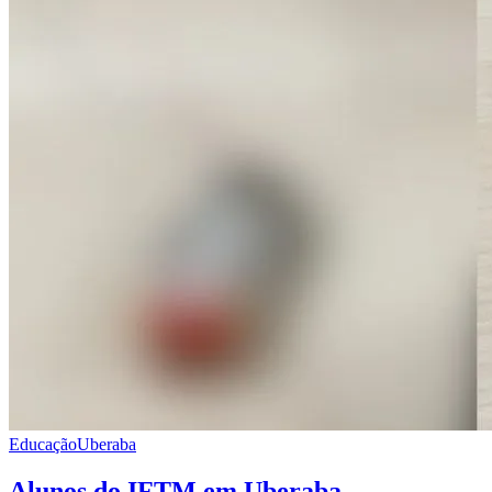
Educação
Uberaba
Alunos do IFTM em Uberaba