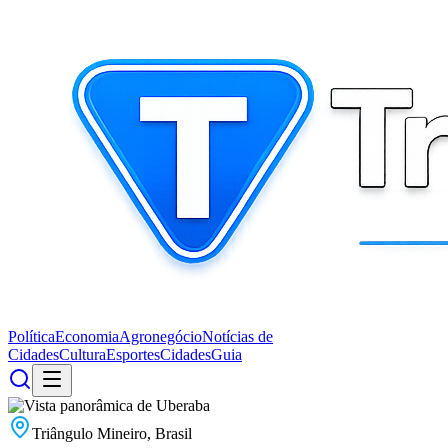
Política
Economia
Agronegócio
Notícias de
Cidades
Cultura
Esportes
Cidades
Guia
Triângulo Mineiro, Brasil