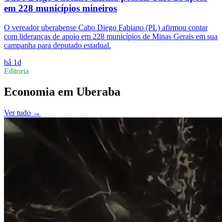
em 228 municípios mineiros
O vereador uberabense Cabo Diego Fabiano (PL) afirmou contar
com lideranças de apoio em 228 municípios de Minas Gerais em sua
campanha para deputado estadual.
há 1d
Editoria
Economia
em
Uberaba
Ver tudo →