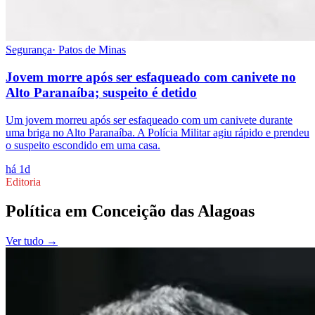
Segurança
·
Patos de Minas
Jovem morre após ser esfaqueado com canivete no
Alto Paranaíba; suspeito é detido
Um jovem morreu após ser esfaqueado com um canivete durante
uma briga no Alto Paranaíba. A Polícia Militar agiu rápido e prendeu
o suspeito escondido em uma casa.
há 1d
Editoria
Política
em
Conceição das Alagoas
Ver tudo →