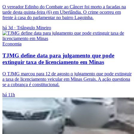
O vereador Edinho do Combate ao Câncer foi morto a facadas na
tarde desta quinta-feira (6) em Uberlândia. O crime ocorreu em
frente à casa do parlamentar no bairro Lagoinha.
há 3d
· Triângulo Mineiro
Economia
TJMG define data para julgamento que pode
extinguir taxa de licenciamento em Minas
O TJMG marcou para 12 de agosto o julgamento que pode extinguir
a taxa de licenciamento veicular em Minas Gerais. A ação questiona
se a cobrança é constitucional.
há 11h