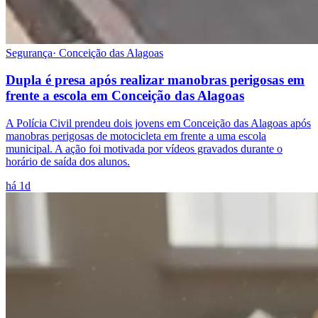
Segurança
·
Conceição das Alagoas
Dupla é presa após realizar manobras perigosas em
frente a escola em Conceição das Alagoas
A Polícia Civil prendeu dois jovens em Conceição das Alagoas após
manobras perigosas de motocicleta em frente a uma escola
municipal. A ação foi motivada por vídeos gravados durante o
horário de saída dos alunos.
há 1d