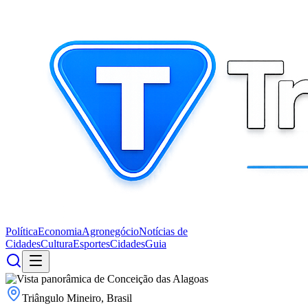
Política
Economia
Agronegócio
Notícias de
Cidades
Cultura
Esportes
Cidades
Guia
Triângulo Mineiro, Brasil