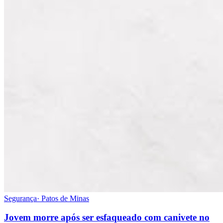
Segurança
·
Patos de Minas
Jovem morre após ser esfaqueado com canivete no