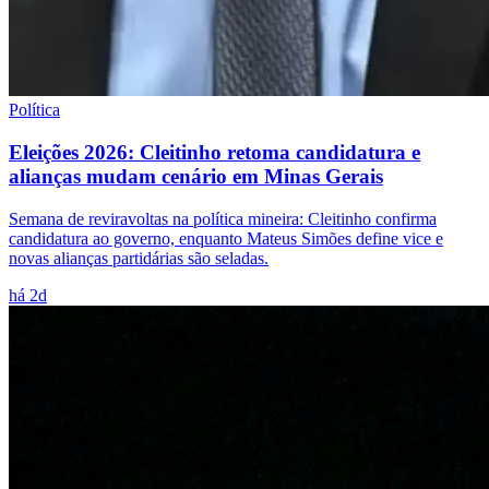
Política
Eleições 2026: Cleitinho retoma candidatura e
alianças mudam cenário em Minas Gerais
Semana de reviravoltas na política mineira: Cleitinho confirma
candidatura ao governo, enquanto Mateus Simões define vice e
novas alianças partidárias são seladas.
há 2d