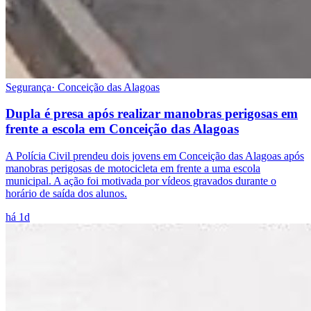
Segurança
·
Conceição das Alagoas
Dupla é presa após realizar manobras perigosas em
frente a escola em Conceição das Alagoas
A Polícia Civil prendeu dois jovens em Conceição das Alagoas após
manobras perigosas de motocicleta em frente a uma escola
municipal. A ação foi motivada por vídeos gravados durante o
horário de saída dos alunos.
há 1d