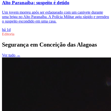
Alto Paranaíba; suspeito é detido
Um jovem morreu após ser esfaqueado com um canivete durante
uma briga no Alto Paranaíba. A Polícia Militar agiu rápido e prendeu
o suspeito escondido em uma casa.
há 1d
Editoria
Segurança
em
Conceição das Alagoas
Ver tudo →