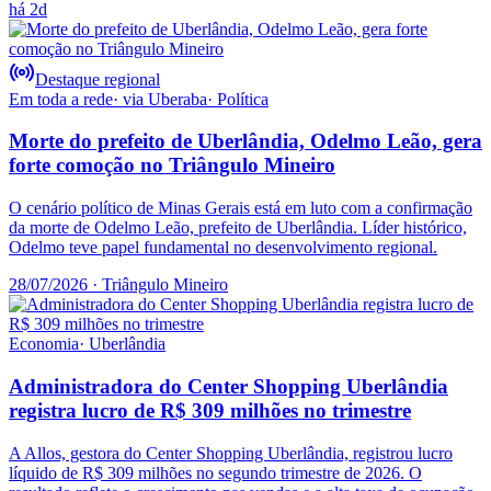
há 2d
Destaque regional
Em toda a rede
· via
Uberaba
·
Política
Morte do prefeito de Uberlândia, Odelmo Leão, gera
forte comoção no Triângulo Mineiro
O cenário político de Minas Gerais está em luto com a confirmação
da morte de Odelmo Leão, prefeito de Uberlândia. Líder histórico,
Odelmo teve papel fundamental no desenvolvimento regional.
28/07/2026
· Triângulo Mineiro
Economia
·
Uberlândia
Administradora do Center Shopping Uberlândia
registra lucro de R$ 309 milhões no trimestre
A Allos, gestora do Center Shopping Uberlândia, registrou lucro
líquido de R$ 309 milhões no segundo trimestre de 2026. O