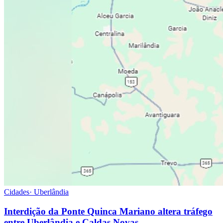
Cidades
·
Uberlândia
Interdição da Ponte Quinca Mariano altera tráfego
entre Uberlândia e Caldas Novas