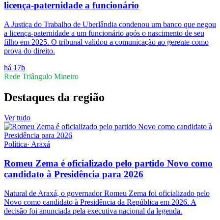
licença-paternidade a funcionário
A Justiça do Trabalho de Uberlândia condenou um banco que negou
a licença-paternidade a um funcionário após o nascimento de seu
filho em 2025. O tribunal validou a comunicação ao gerente como
prova do direito.
há 17h
Rede Triângulo Mineiro
Destaques da região
Ver tudo
Política
·
Araxá
Romeu Zema é oficializado pelo partido Novo como
candidato à Presidência para 2026
Natural de Araxá, o governador Romeu Zema foi oficializado pelo
Novo como candidato à Presidência da República em 2026. A
decisão foi anunciada pela executiva nacional da legenda.