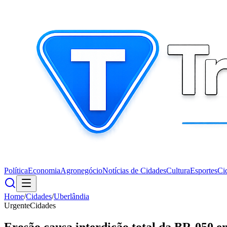
Política
Economia
Agronegócio
Notícias de Cidades
Cultura
Esportes
Ci
Home
/
Cidades
/
Uberlândia
Urgente
Cidades
Erosão causa interdição total da BR-050 