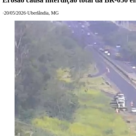
·
20/05/2026
·
Uberlândia
, MG