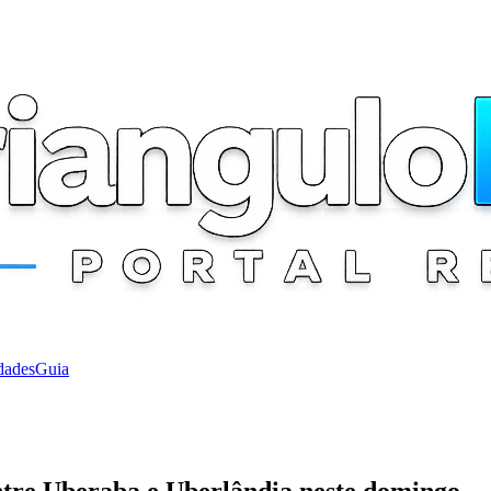
dades
Guia
entre Uberaba e Uberlândia neste domingo