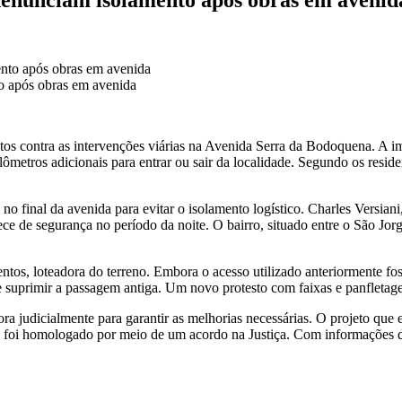
o após obras em avenida
s contra as intervenções viárias na Avenida Serra da Bodoquena. A imp
lômetros adicionais para entrar ou sair da localidade. Segundo os reside
 final da avenida para evitar o isolamento logístico. Charles Versiani,
ece de segurança no período da noite. O bairro, situado entre o São Jo
ntos, loteadora do terreno. Embora o acesso utilizado anteriormente f
de suprimir a passagem antiga. Um novo protesto com faixas e panfletage
dora judicialmente para garantir as melhorias necessárias. O projeto 
foi homologado por meio de um acordo na Justiça. Com informações 