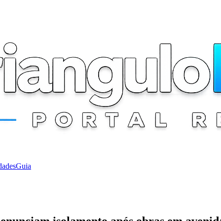
dades
Guia
enunciam isolamento após obras em avenid