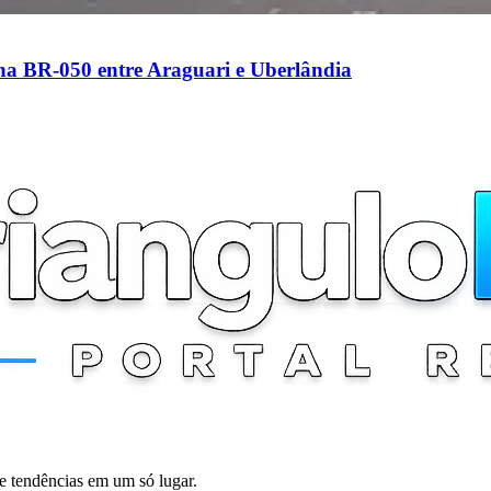
 na BR-050 entre Araguari e Uberlândia
 e tendências em um só lugar.