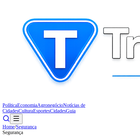
Política
Economia
Agronegócio
Notícias de
Cidades
Cultura
Esportes
Cidades
Guia
Home
/
Segurança
Segurança