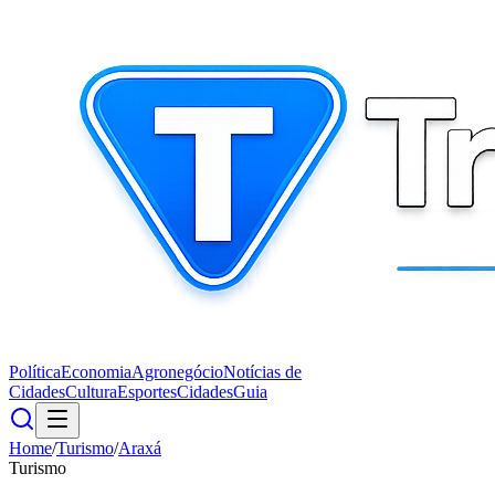
Política
Economia
Agronegócio
Notícias de
Cidades
Cultura
Esportes
Cidades
Guia
Home
/
Turismo
/
Araxá
Turismo