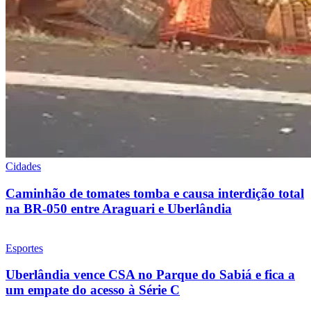
Cidades
Caminhão de tomates tomba e causa interdição total
na BR-050 entre Araguari e Uberlândia
Esportes
Uberlândia vence CSA no Parque do Sabiá e fica a
um empate do acesso à Série C