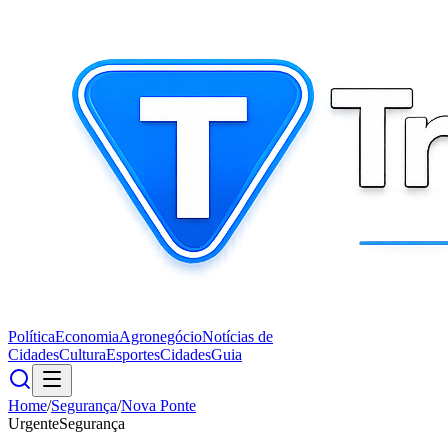
Política
Economia
Agronegócio
Notícias de
Cidades
Cultura
Esportes
Cidades
Guia
Home
/
Segurança
/
Nova Ponte
Urgente
Segurança