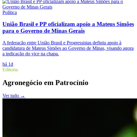
Política
União Brasil e PP oficializam apoio a Mateus Simões
para o Governo de Minas Gerais
A federação entre União Brasil e Progressistas definiu apoio à
candidatura de Mateus Simões ao Governo de Minas, visando agora
a indicação do vice na chapa.
há 1d
Editoria
Agronegócio
em
Patrocínio
Ver tudo →