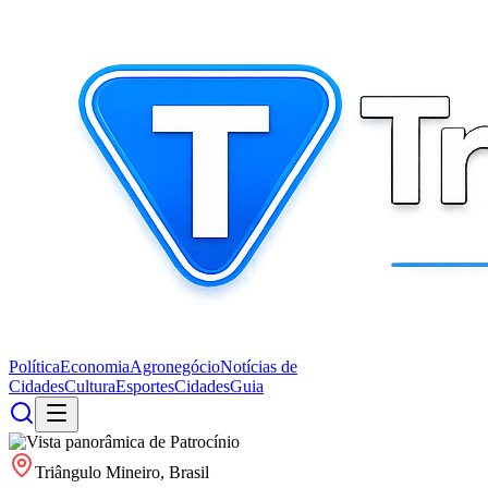
Política
Economia
Agronegócio
Notícias de
Cidades
Cultura
Esportes
Cidades
Guia
Triângulo Mineiro, Brasil