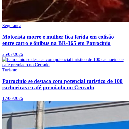
Segurança
Motorista morre e mulher fica ferida em colisão
entre carro e ônibus na BR-365 em Patrocínio
25/07/2026
Turismo
Patrocínio se destaca com potencial turístico de 100
cachoeiras e café premiado no Cerrado
17/06/2026