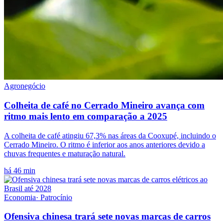
Agronegócio
Colheita de café no Cerrado Mineiro avança com
ritmo mais lento em comparação a 2025
A colheita de café atingiu 67,3% nas áreas da Cooxupé, incluindo o
Cerrado Mineiro. O ritmo é inferior aos anos anteriores devido a
chuvas frequentes e maturação natural.
há 46 min
Economia
·
Patrocínio
Ofensiva chinesa trará sete novas marcas de carros