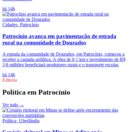
há 14h
Cidades
·
Patrocínio
Patrocínio avança em pavimentação de estrada
rural na comunidade de Dourados
A estrada da comunidade de Dourados, em Patrocínio, começou a
receber a camada asfáltica. A obra de 8,1 km e investimento de R$
3,8 milhões beneficiará produtores rurais e o transporte escolar.
há 14h
Editoria
Política
em
Patrocínio
Ver tudo →
Política
·
Uberlândia