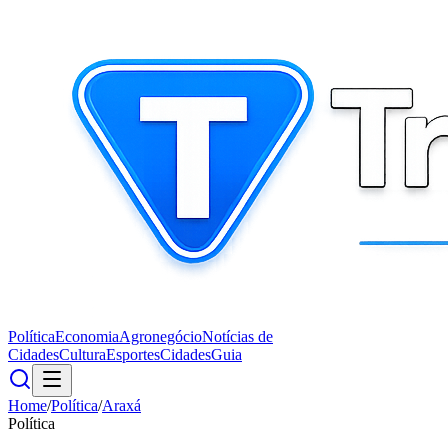
Política
Economia
Agronegócio
Notícias de
Cidades
Cultura
Esportes
Cidades
Guia
Home
/
Política
/
Araxá
Política