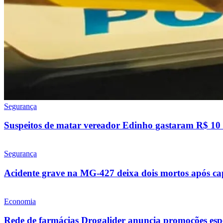
Segurança
Suspeitos de matar vereador Edinho gastaram R$ 10 
Segurança
Acidente grave na MG-427 deixa dois mortos após c
Economia
Rede de farmácias Drogalider anuncia promoções espe