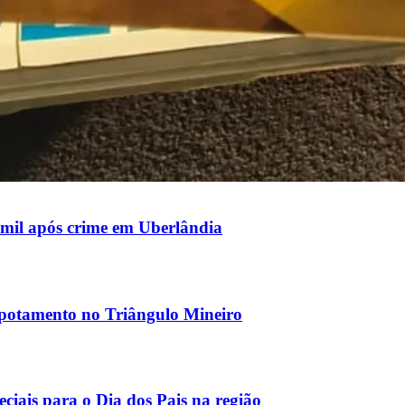
mil após crime em Uberlândia
apotamento no Triângulo Mineiro
ciais para o Dia dos Pais na região