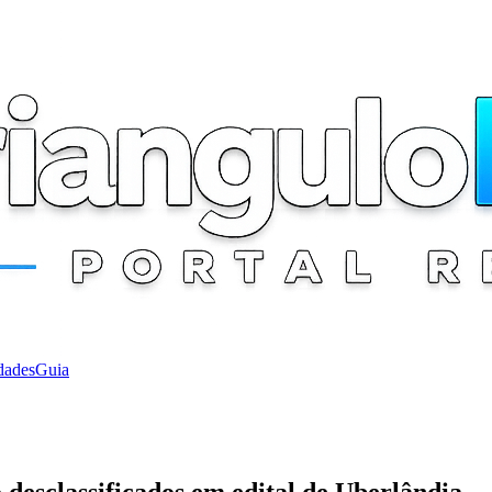
dades
Guia
desclassificados em edital de Uberlândia