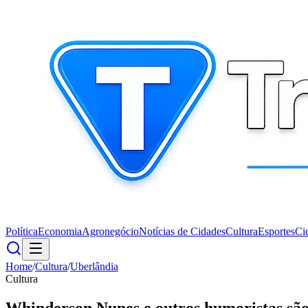
Política
Economia
Agronegócio
Notícias de Cidades
Cultura
Esportes
Ci
Home
/
Cultura
/
Uberlândia
Cultura
Whinderson Nunes e outros humoristas são 