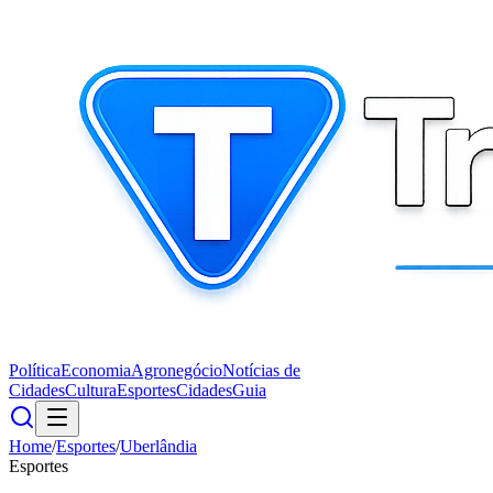
Política
Economia
Agronegócio
Notícias de
Cidades
Cultura
Esportes
Cidades
Guia
Home
/
Esportes
/
Uberlândia
Esportes