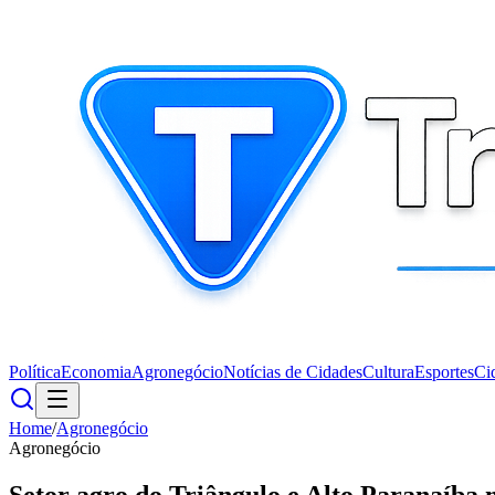
Política
Economia
Agronegócio
Notícias de Cidades
Cultura
Esportes
Ci
Home
/
Agronegócio
Agronegócio
Setor agro do Triângulo e Alto Paranaíba