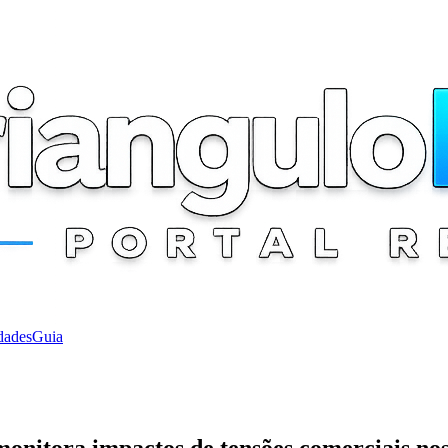
dades
Guia
 monitora impactos de tensões comerciais n