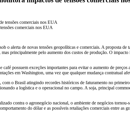
e tensões comerciais nos EUA
 sob o alerta de novas tensões geopolíticas e comerciais. A proposta de 
 mas principalmente pelo aumento dos custos de produção. O impacto indi
na e café possuem exceções importantes para evitar o aumento de preços
tações em Washington, uma vez que qualquer mudança contratual afeta 
om o Brasil atingindo recordes históricos de faturamento no primeiro t
sionando a logística e o operacional no campo. A soja, principal commo
lizado contra o agronegócio nacional, o ambiente de negócios tornou-s
 comportamento do dólar e as possíveis retaliações comerciais entre as