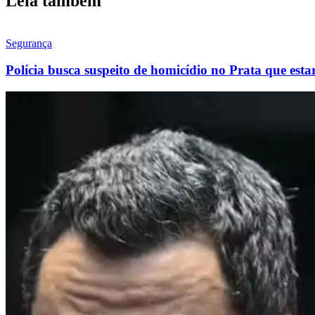
Leia também
Segurança
Polícia busca suspeito de homicídio no Prata que est