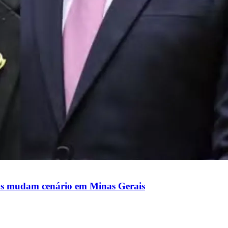
nças mudam cenário em Minas Gerais