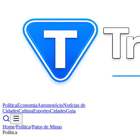
Política
Economia
Agronegócio
Notícias de
Cidades
Cultura
Esportes
Cidades
Guia
Home
/
Política
/
Patos de Minas
Política