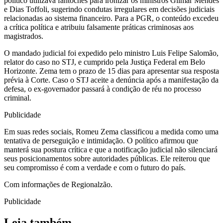
político utilizava fantoches para ironizar os ministros Gilmar Mendes
e Dias Toffoli, sugerindo condutas irregulares em decisões judiciais
relacionadas ao sistema financeiro. Para a PGR, o conteúdo excedeu
a crítica política e atribuiu falsamente práticas criminosas aos
magistrados.
O mandado judicial foi expedido pelo ministro Luis Felipe Salomão,
relator do caso no STJ, e cumprido pela Justiça Federal em Belo
Horizonte. Zema tem o prazo de 15 dias para apresentar sua resposta
prévia à Corte. Caso o STJ aceite a denúncia após a manifestação da
defesa, o ex-governador passará à condição de réu no processo
criminal.
Publicidade
Em suas redes sociais, Romeu Zema classificou a medida como uma
tentativa de perseguição e intimidação. O político afirmou que
manterá sua postura crítica e que a notificação judicial não silenciará
seus posicionamentos sobre autoridades públicas. Ele reiterou que
seu compromisso é com a verdade e com o futuro do país.
Com informações de Regionalzão.
Publicidade
Leia também