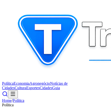
Política
Economia
Agronegócio
Notícias de
Cidades
Cultura
Esportes
Cidades
Guia
Home
/
Política
Política