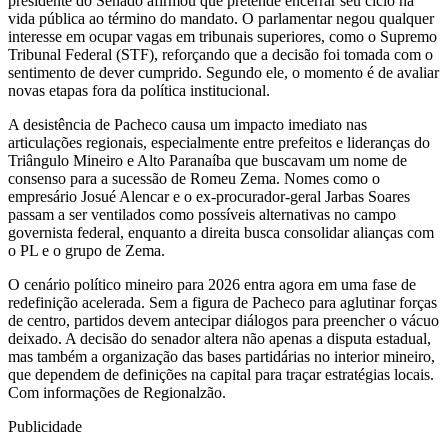
presidente do Senado afirmou que pretende encerrar seu ciclo na
vida pública ao término do mandato. O parlamentar negou qualquer
interesse em ocupar vagas em tribunais superiores, como o Supremo
Tribunal Federal (STF), reforçando que a decisão foi tomada com o
sentimento de dever cumprido. Segundo ele, o momento é de avaliar
novas etapas fora da política institucional.
A desistência de Pacheco causa um impacto imediato nas
articulações regionais, especialmente entre prefeitos e lideranças do
Triângulo Mineiro e Alto Paranaíba que buscavam um nome de
consenso para a sucessão de Romeu Zema. Nomes como o
empresário Josué Alencar e o ex-procurador-geral Jarbas Soares
passam a ser ventilados como possíveis alternativas no campo
governista federal, enquanto a direita busca consolidar alianças com
o PL e o grupo de Zema.
O cenário político mineiro para 2026 entra agora em uma fase de
redefinição acelerada. Sem a figura de Pacheco para aglutinar forças
de centro, partidos devem antecipar diálogos para preencher o vácuo
deixado. A decisão do senador altera não apenas a disputa estadual,
mas também a organização das bases partidárias no interior mineiro,
que dependem de definições na capital para traçar estratégias locais.
Com informações de Regionalzão.
Publicidade