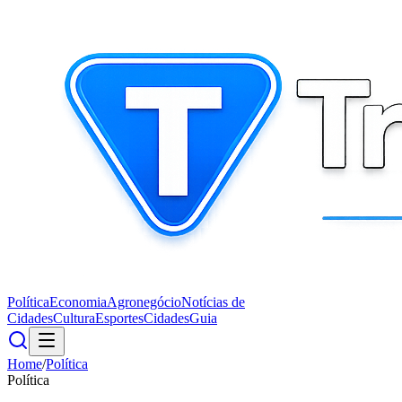
Política
Economia
Agronegócio
Notícias de
Cidades
Cultura
Esportes
Cidades
Guia
Home
/
Política
Política