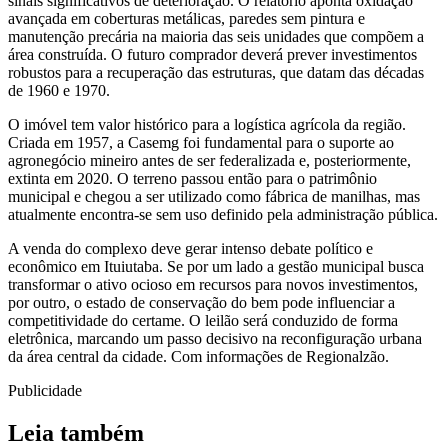
sinais significativos de deterioração. O relatório aponta oxidação
avançada em coberturas metálicas, paredes sem pintura e
manutenção precária na maioria das seis unidades que compõem a
área construída. O futuro comprador deverá prever investimentos
robustos para a recuperação das estruturas, que datam das décadas
de 1960 e 1970.
O imóvel tem valor histórico para a logística agrícola da região.
Criada em 1957, a Casemg foi fundamental para o suporte ao
agronegócio mineiro antes de ser federalizada e, posteriormente,
extinta em 2020. O terreno passou então para o patrimônio
municipal e chegou a ser utilizado como fábrica de manilhas, mas
atualmente encontra-se sem uso definido pela administração pública.
A venda do complexo deve gerar intenso debate político e
econômico em Ituiutaba. Se por um lado a gestão municipal busca
transformar o ativo ocioso em recursos para novos investimentos,
por outro, o estado de conservação do bem pode influenciar a
competitividade do certame. O leilão será conduzido de forma
eletrônica, marcando um passo decisivo na reconfiguração urbana
da área central da cidade. Com informações de Regionalzão.
Publicidade
Leia também