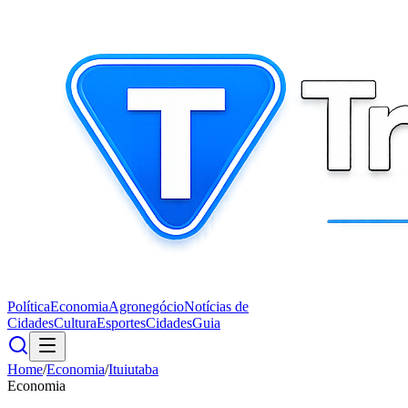
Política
Economia
Agronegócio
Notícias de
Cidades
Cultura
Esportes
Cidades
Guia
Home
/
Economia
/
Ituiutaba
Economia