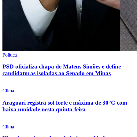
Política
PSD oficializa chapa de Mateus Simões e define
candidaturas isoladas ao Senado em Minas
Clima
Araguari registra sol forte e máxima de 30°C com
baixa umidade nesta quinta-feira
Clima