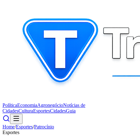
Política
Economia
Agronegócio
Notícias de
Cidades
Cultura
Esportes
Cidades
Guia
Home
/
Esportes
/
Patrocínio
Esportes