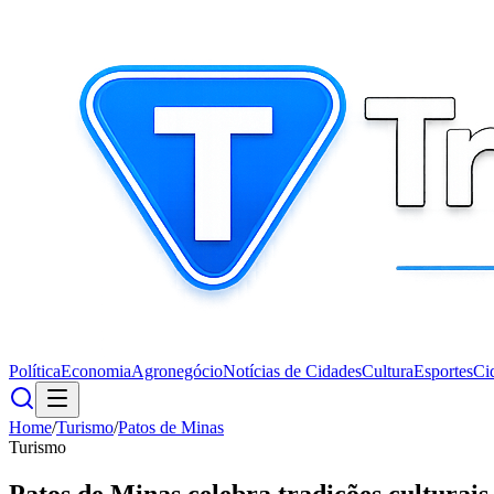
Política
Economia
Agronegócio
Notícias de Cidades
Cultura
Esportes
Ci
Home
/
Turismo
/
Patos de Minas
Turismo
Patos de Minas celebra tradições culturai