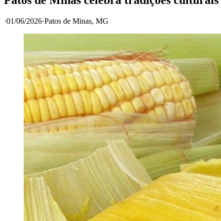
·
01/06/2026
·
Patos de Minas
, MG