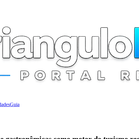
dades
Guia
s e gastronômicas como motor do turismo re