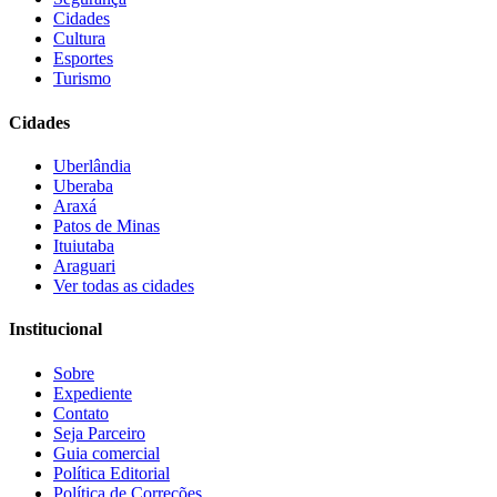
Cidades
Cultura
Esportes
Turismo
Cidades
Uberlândia
Uberaba
Araxá
Patos de Minas
Ituiutaba
Araguari
Ver todas as cidades
Institucional
Sobre
Expediente
Contato
Seja Parceiro
Guia comercial
Política Editorial
Política de Correções