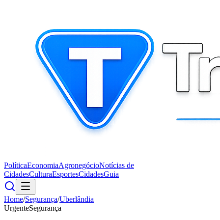
Política
Economia
Agronegócio
Notícias de
Cidades
Cultura
Esportes
Cidades
Guia
Home
/
Segurança
/
Uberlândia
Urgente
Segurança