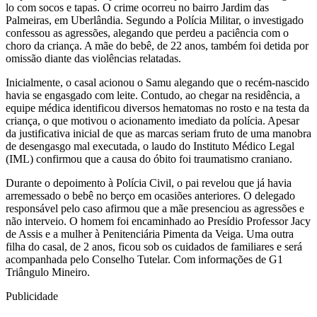
lo com socos e tapas. O crime ocorreu no bairro Jardim das
Palmeiras, em Uberlândia. Segundo a Polícia Militar, o investigado
confessou as agressões, alegando que perdeu a paciência com o
choro da criança. A mãe do bebê, de 22 anos, também foi detida por
omissão diante das violências relatadas.
Inicialmente, o casal acionou o Samu alegando que o recém-nascido
havia se engasgado com leite. Contudo, ao chegar na residência, a
equipe médica identificou diversos hematomas no rosto e na testa da
criança, o que motivou o acionamento imediato da polícia. Apesar
da justificativa inicial de que as marcas seriam fruto de uma manobra
de desengasgo mal executada, o laudo do Instituto Médico Legal
(IML) confirmou que a causa do óbito foi traumatismo craniano.
Durante o depoimento à Polícia Civil, o pai revelou que já havia
arremessado o bebê no berço em ocasiões anteriores. O delegado
responsável pelo caso afirmou que a mãe presenciou as agressões e
não interveio. O homem foi encaminhado ao Presídio Professor Jacy
de Assis e a mulher à Penitenciária Pimenta da Veiga. Uma outra
filha do casal, de 2 anos, ficou sob os cuidados de familiares e será
acompanhada pelo Conselho Tutelar. Com informações de G1
Triângulo Mineiro.
Publicidade