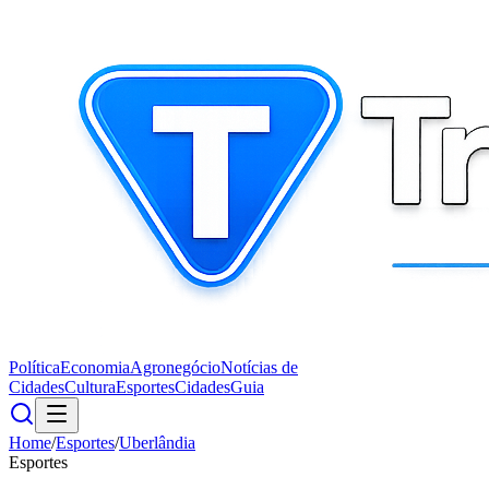
Política
Economia
Agronegócio
Notícias de
Cidades
Cultura
Esportes
Cidades
Guia
Home
/
Esportes
/
Uberlândia
Esportes