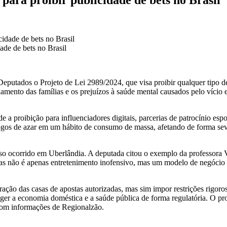
ade de bets no Brasil
utados o Projeto de Lei 2989/2024, que visa proibir qualquer tipo de p
mento das famílias e os prejuízos à saúde mental causados pelo vício 
de a proibição para influenciadores digitais, parcerias de patrocínio es
gos de azar em um hábito de consumo de massa, afetando de forma seve
aso ocorrido em Uberlândia. A deputada citou o exemplo da professora 
postas não é apenas entretenimento inofensivo, mas um modelo de negócio 
peração das casas de apostas autorizadas, mas sim impor restrições rigo
eger a economia doméstica e a saúde pública de forma regulatória. O p
 Com informações de Regionalzão.