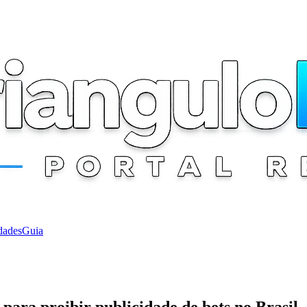
dades
Guia
para proibir publicidade de bets no Brasil