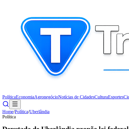
Política
Economia
Agronegócio
Notícias de Cidades
Cultura
Esportes
Ci
Home
/
Política
/
Uberlândia
Política
Deputada de Uberlândia propõe lei federal 