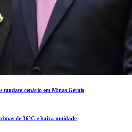
nças mudam cenário em Minas Gerais
máximas de 36°C e baixa umidade