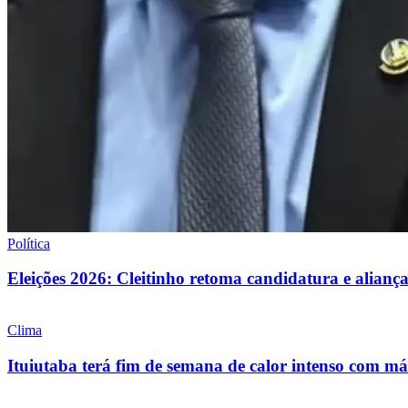
Política
Eleições 2026: Cleitinho retoma candidatura e alia
Clima
Ituiutaba terá fim de semana de calor intenso com 