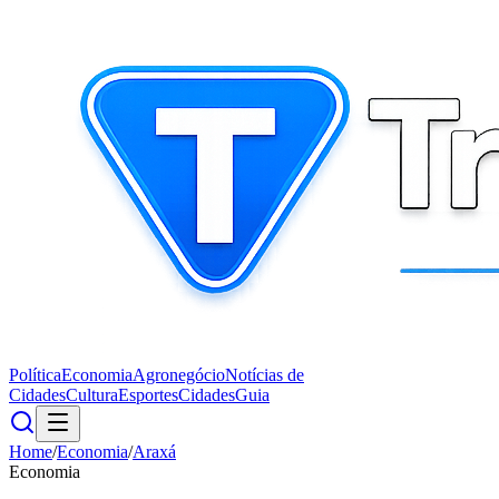
Política
Economia
Agronegócio
Notícias de
Cidades
Cultura
Esportes
Cidades
Guia
Home
/
Economia
/
Araxá
Economia