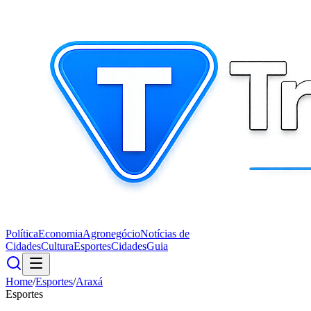
Política
Economia
Agronegócio
Notícias de
Cidades
Cultura
Esportes
Cidades
Guia
Home
/
Esportes
/
Araxá
Esportes