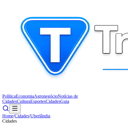
Política
Economia
Agronegócio
Notícias de
Cidades
Cultura
Esportes
Cidades
Guia
Home
/
Cidades
/
Uberlândia
Cidades