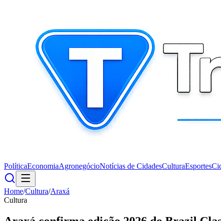
Política
Economia
Agronegócio
Notícias de Cidades
Cultura
Esportes
Ci
Home
/
Cultura
/
Araxá
Cultura
Araxá confirma edição 2026 do Brazil Cla