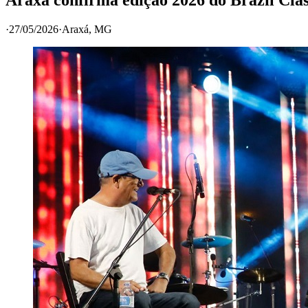
·
27/05/2026
·
Araxá
, MG