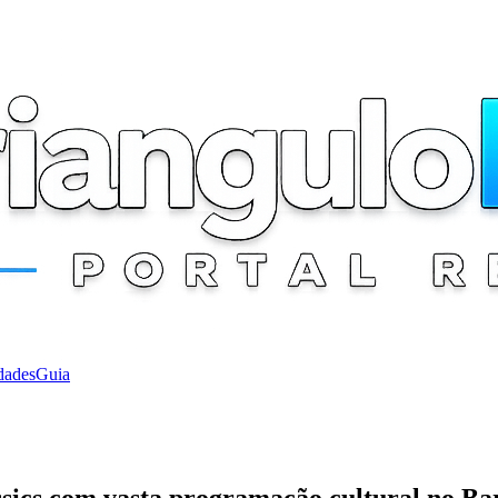
dades
Guia
ssics com vasta programação cultural no Ba